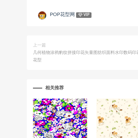
POP花型网
VIP
上一篇
几何植物涂鸦豹纹拼接印花矢量图纺织面料水印数码印
花型
相关推荐