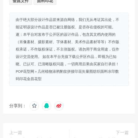
金昌文件
面料印花
由于绝大部分设计作品皆来源自网络，我们无从考证其出处，不
能证明该设计作品是否已被注册版权、是否存在侵权的可能。
遂：本平台对发布于公开区的设计作品，包含其文档内使用的
（肖像素材、摄影素材、字体素材、美术作品素材等等）不作版
权承诺，不作版权保证，不主张版权。请勿用于商业用途，仅作
设计交流使用。 如在本平台充值下载公开区作品，即视为已知
晓、已认可、已清晰版权问题，一切商用后果由买家自行承担！
POP花型网
»
几何植物涂鸦豹纹拼接印花矢量图纺织面料水印数
码印花金昌花型
分享到：
上一篇
下一篇