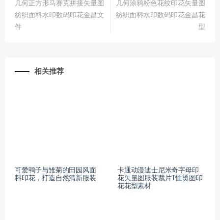
几何正方形马赛克拼接矢量图
几何涂鸦粉色花纹印花矢量图
纺织面料水印数码印花金昌文
纺织面料水印数码印花金昌花
件
型
相关推荐
可爱鸭子与雏菊的田园风面
卡通动漫迪士尼米奇字母印
料印花，打造自然清新服装
花矢量图服装裁片T恤烫图印
花花型素材