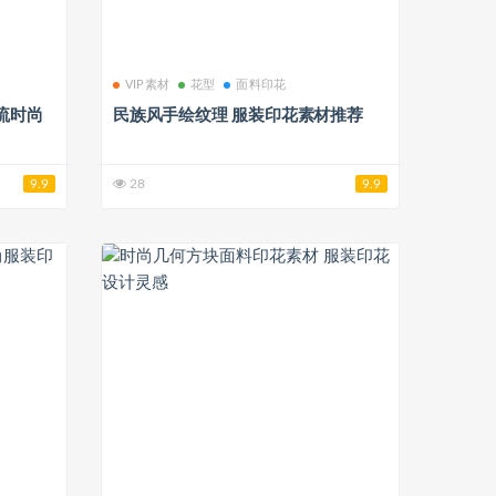
VIP素材
花型
面料印花
流时尚
民族风手绘纹理 服装印花素材推荐
9.9
28
9.9