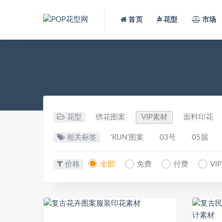
首页
花型
市场
花型
绣花图案
VIP素材
面料印花
相关标签
‘RUN’图案
03号
05届
价格
全部
免费
付费
VI