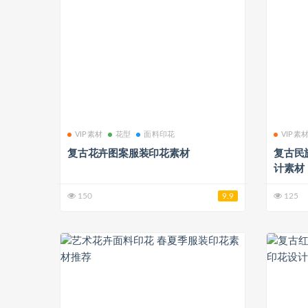
VIP素材
花型
面料印花
VIP素
复古花卉图案服装印花素材
复古民
计素材
150
9.9
125