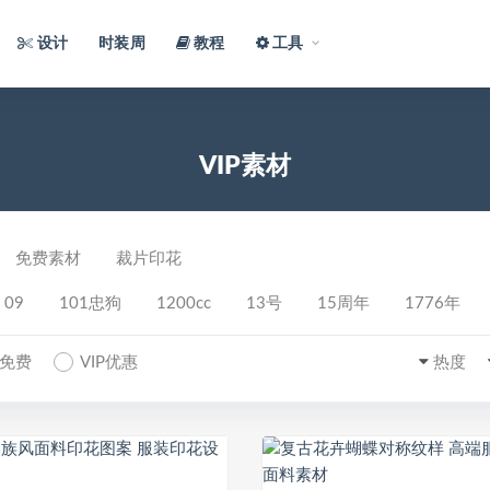
设计
时装周
教程
工具
VIP素材
免费素材
裁片印花
09
101忠狗
1200cc
13号
15周年
1776年
P免费
VIP优惠
热度