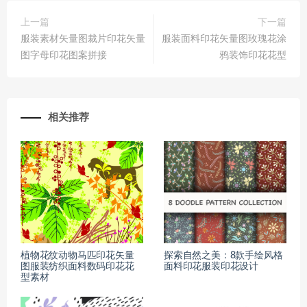
上一篇
下一篇
服装素材矢量图裁片印花矢量
服装面料印花矢量图玫瑰花涂
图字母印花图案拼接
鸦装饰印花花型
相关推荐
植物花纹动物马匹印花矢量
探索自然之美：8款手绘风格
图服装纺织面料数码印花花
面料印花服装印花设计
型素材