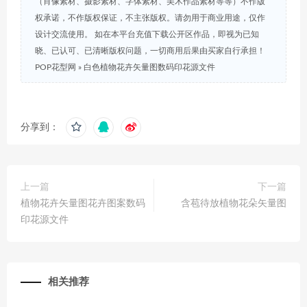
（肖像素材、摄影素材、字体素材、美术作品素材等等）不作版
权承诺，不作版权保证，不主张版权。请勿用于商业用途，仅作
设计交流使用。 如在本平台充值下载公开区作品，即视为已知
晓、已认可、已清晰版权问题，一切商用后果由买家自行承担！
POP花型网
»
白色植物花卉矢量图数码印花源文件
分享到：
上一篇
下一篇
植物花卉矢量图花卉图案数码
含苞待放植物花朵矢量图
印花源文件
相关推荐