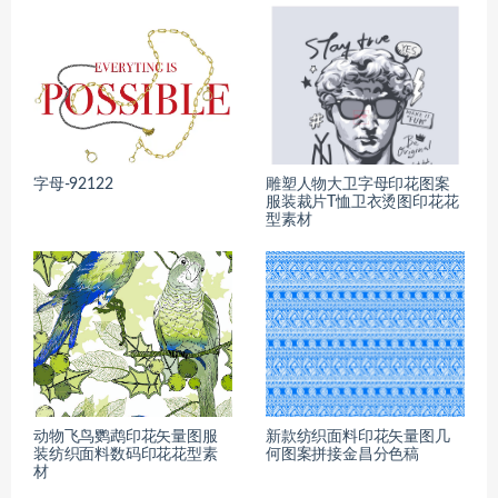
字母-92122
雕塑人物大卫字母印花图案
服装裁片T恤卫衣烫图印花花
型素材
动物飞鸟鹦鹉印花矢量图服
新款纺织面料印花矢量图几
装纺织面料数码印花花型素
何图案拼接金昌分色稿
材