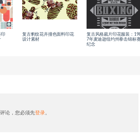
料印
复古豹纹花卉撞色面料印花
复古风格裁片印花服装：19
计
设计素材
7年麦迪逊纽约州拳击锦标
纪念
评论，您必须先
登录
。