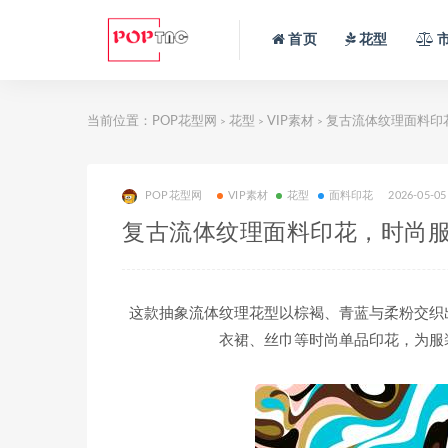
首页
花型
当前位置：
POP花型网
花型
VIP素材
复古流体纹理面料印
>
>
>
POP花型网
VIP素材
花型
面料印花
2026-05-05
复古流体纹理面料印花，时尚
这款抽象流体纹理花型以棕褐、青蓝与柔粉交织
衣裙、丝巾等时尚单品印花，为服