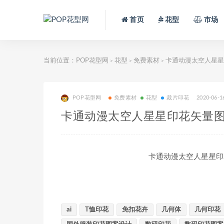
首页
花型
市场
当前位置：
POP花型网
花型
免费素材
卡通动漫太空人星星
>
>
>
POP花型网
免费素材
花型
裁片印花
2020-06-1
卡通动漫太空人星星印花矢量图
卡通动漫太空人星星印
ai
T恤印花
免扣花卉
几何体
几何印花