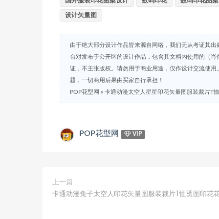
国外服装印花图案设计
数码印花
数码印花图案
设计矢量图
由于绝大部分设计作品皆来源自网络，我们无从考证其出
台对发布于公开区的设计作品，包含其文档内使用的（肖
证，不主张版权。请勿用于商业用途，仅作设计交流使用
题，一切商用后果由买家自行承担！
POP花型网
»
卡通动漫太空人星星印花矢量图服装裁片T
POP花型网
VIP
上一篇
卡通动漫兔子太空人印花矢量图服装裁片T恤烫图印花