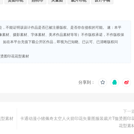
烫图印花
热转印
矢量图
裁片印花
设计手稿
处，不能证明该设计作品是否已被注册版权、是否存在侵权的可能。 遂：本平
像素材、摄影素材、字体素材、美术作品素材等等）不作版权承诺，不作版权保
。 如在本平台充值下载公开区作品，即视为已知晓、已认可、已清晰版权问
恤烫图印花花型素材
分享到：
下一
花型素材
卡通动漫小猪佩奇太空人火箭印花矢量图服装裁片T恤烫图印
花型素