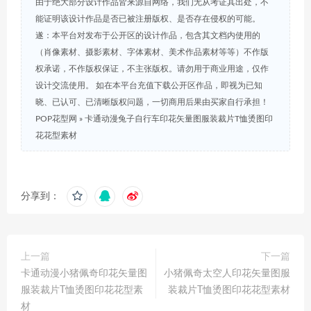
由于绝大部分设计作品皆来源自网络，我们无从考证其出处，不
能证明该设计作品是否已被注册版权、是否存在侵权的可能。
遂：本平台对发布于公开区的设计作品，包含其文档内使用的
（肖像素材、摄影素材、字体素材、美术作品素材等等）不作版
权承诺，不作版权保证，不主张版权。请勿用于商业用途，仅作
设计交流使用。 如在本平台充值下载公开区作品，即视为已知
晓、已认可、已清晰版权问题，一切商用后果由买家自行承担！
POP花型网
»
卡通动漫兔子自行车印花矢量图服装裁片T恤烫图印
花花型素材
分享到：
上一篇
下一篇
卡通动漫小猪佩奇印花矢量图
小猪佩奇太空人印花矢量图服
服装裁片T恤烫图印花花型素
装裁片T恤烫图印花花型素材
材