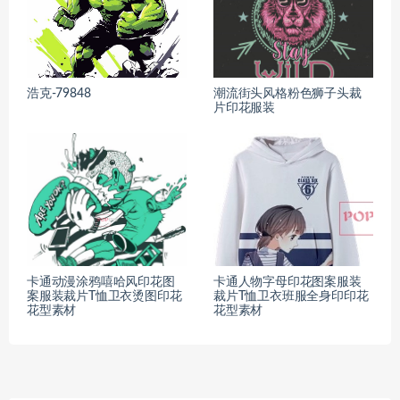
浩克-79848
潮流街头风格粉色狮子头裁
片印花服装
卡通动漫涂鸦嘻哈风印花图
卡通人物字母印花图案服装
案服装裁片T恤卫衣烫图印花
裁片T恤卫衣班服全身印印花
花型素材
花型素材