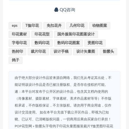
QQ咨询
eps
T恤印花
免扣花卉
几何印花
动物图案
印花素材
印花花型
国外服装印花图案设计
字母印花
数码印花
数码印花图案
烫图印花
热转印
裁片印花
设计手稿
设计矢量图
骷髅头
鸽子
由于绝大部分设计作品皆来源自网络，我们无从考证其出处，不
能证明该设计作品是否已被注册版权、是否存在侵权的可能。
遂：本平台对发布于公开区的设计作品，包含其文档内使用的
（肖像素材、摄影素材、字体素材、美术作品素材等等）不作版
权承诺，不作版权保证，不主张版权。请勿用于商业用途，仅作
设计交流使用。 如在本平台充值下载公开区作品，即视为已知
晓、已认可、已清晰版权问题，一切商用后果由买家自行承担！
POP花型网
»
骷髅头字母鸽子印花矢量图服装裁片T恤烫图印花花