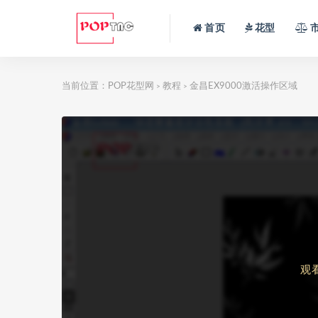
首页
花型
当前位置：
POP花型网
教程
金昌EX9000激活操作区域
>
>
观