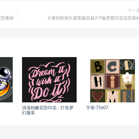
下一
花型素材
卡通招财猫矢量图服装裁片T恤烫图印花花型素
浪漫粉嫩花型印花：打造梦
字母-75607
幻服装