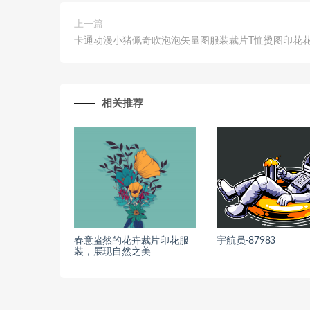
上一篇
卡通动漫小猪佩奇吹泡泡矢量图服装裁片T恤烫图印花
相关推荐
春意盎然的花卉裁片印花服
宇航员-87983
装，展现自然之美