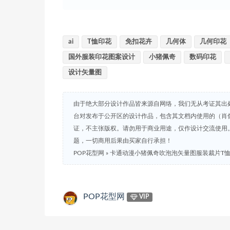
ai
T恤印花
免扣花卉
几何体
几何印花
国外服装印花图案设计
小猪佩奇
数码印花
设计矢量图
由于绝大部分设计作品皆来源自网络，我们无从考证其出
台对发布于公开区的设计作品，包含其文档内使用的（肖
证，不主张版权。请勿用于商业用途，仅作设计交流使用
题，一切商用后果由买家自行承担！
POP花型网
»
卡通动漫小猪佩奇吹泡泡矢量图服装裁片T
POP花型网
VIP