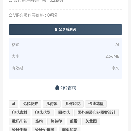
普通用户购买价格 :
0.2积分
VIP会员购买价格 :
0积分
登录后购买
格式
AI
大小
2.56MB
有效期
永久
QQ咨询
ai
免扣花卉
几何体
几何印花
卡通花型
印花素材
印花花型
回位花
国外服装印花图案设计
数码印花
热狗
热转印
煎蛋
矢量图
设计手稿
设计矢量图
面料印花