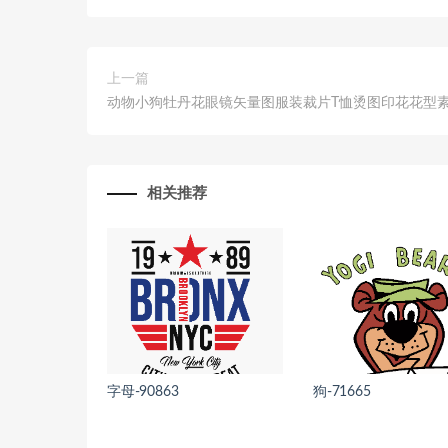
上一篇
动物小狗牡丹花眼镜矢量图服装裁片T恤烫图印花花型
相关推荐
字母-90863
狗-71665