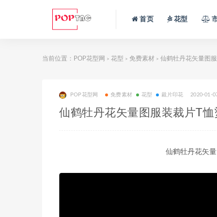
首页
花型
当前位置：
POP花型网
花型
免费素材
仙鹤牡丹花矢量图服
>
>
>
POP花型网
免费素材
花型
裁片印花
2020-01-0
仙鹤牡丹花矢量图服装裁片T恤
仙鹤牡丹花矢量