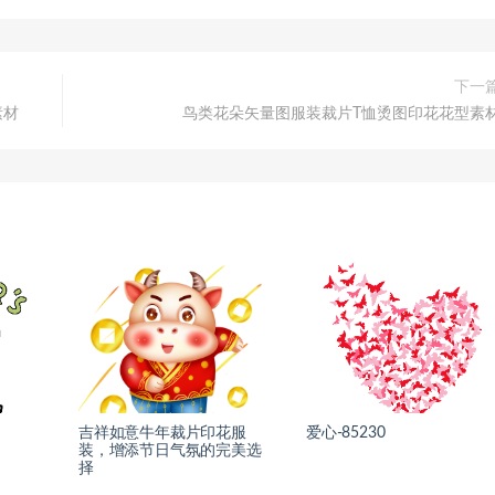
下一
素材
鸟类花朵矢量图服装裁片T恤烫图印花花型素
吉祥如意牛年裁片印花服
爱心-85230
装，增添节日气氛的完美选
择