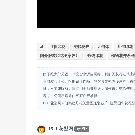
ai
T恤印花
免扣花卉
几何体
几何印花
国外服装印花图案设计
数码印花
植物花卉系列
由于绝大部分设计作品皆来源自网络，我们无从考证其出
台对发布于公开区的设计作品，包含其文档内使用的（肖
证，不主张版权。请勿用于商业用途，仅作设计交流使用
题，一切商用后果由买家自行承担！
POP花型网
»
仙鹤牡丹花矢量图服装裁片T恤烫图印花花
POP花型网
VIP