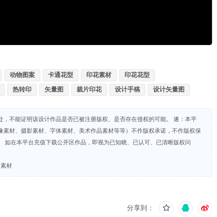
动物图案
卡通花型
印花素材
印花花型
热转印
矢量图
裁片印花
设计手稿
设计矢量图
处，不能证明该设计作品是否已被注册版权、是否存在侵权的可能。 遂：本平
像素材、摄影素材、字体素材、美术作品素材等等）不作版权承诺，不作版权保
。 如在本平台充值下载公开区作品，即视为已知晓、已认可、已清晰版权问
型素材
分享到：