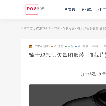
首页
花型
当前位置：
POP花型网
花型
VIP素材
骑士鸡冠头矢量图服
>
>
>
POP花型网
VIP素材
花型
裁片印花
2020-01-03
骑士鸡冠头矢量图服装T恤裁片
骑士鸡冠头矢量