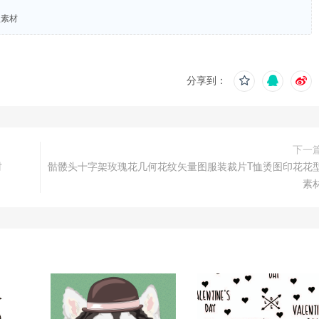
型素材
分享到：
下一
材
骷髅头十字架玫瑰花几何花纹矢量图服装裁片T恤烫图印花花
素