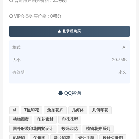
普通用户购买价格 :
2.5积分
VIP会员购买价格 :
0积分
登录后购买
格式
AI
大小
20.7MB
有效期
永久
QQ咨询
ai
T恤印花
免扣花卉
几何体
几何印花
动物图案
印花素材
印花花型
国外服装印花图案设计
数码印花
植物花卉系列
热转印
矢量图
裁片印花
设计手稿
设计矢量图