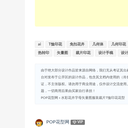
ai
T恤印花
免扣花卉
几何体
几何印花
热转印
矢量图
裁片印花
设计手稿
设
由于绝大部分设计作品皆来源自网络，我们无从考证其出
台对发布于公开区的设计作品，包含其文档内使用的（肖
证，不主张版权。请勿用于商业用途，仅作设计交流使用
题，一切商用后果由买家自行承担！
POP花型网
»
水彩花卉字母矢量图服装裁片T恤印花花型
POP花型网
VIP