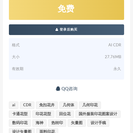
免费
登录后购买
格式
AI CDR
大小
27.76MB
有效期
永久
QQ咨询
ai
CDR
免扣花卉
几何体
几何印花
卡通花型
印花花型
回位花
国外服装印花图案设计
数码印花
海神
热转印
矢量图
设计手稿
设计矢量图
面料印花