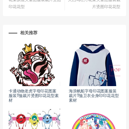
花朵驯鹿矢量图服装裁片烫图
火烈鸟牡丹花朵矢量图服装裁
印花花型
片烫图印花花型
相关推荐
卡通动物老虎字母印花图案
海浪帆船字母印花图案服装
服装T恤裁片烫图印花花型素
裁片T恤卫衣全身印印花花型
材
素材