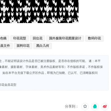
色稿
印花花型
回位花
国外服装印花图案设计
数码印花
金昌文件
面料印花
黑白几何
处，不能证明该设计作品是否已被注册版权、是否存在侵权的可能。 遂：本平
像素材、摄影素材、字体素材、美术作品素材等等）不作版权承诺，不作版权保
。 如在本平台充值下载公开区作品，即视为已知晓、已认可、已清晰版权问
印花金昌花型
分享到：