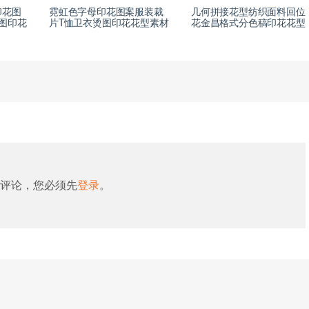
印花图
霓虹色字母印花图案服装裁
几何拼接花型纺织面料回位
图印花
片T恤卫衣烫图印花花型素材
花金昌格式分色稿印花花型
评论，您必须先
登录
。