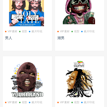
VIP素材
花型
裁片印花
VIP素材
花型
裁片印花
男人
潮男
VIP素材
花型
裁片印花
VIP素材
花型
裁片印花