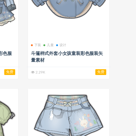
下装
儿童
设计
彩色服
斗篷样式外套小女孩童装彩色服装矢
量素材
免费
免费
2.29K