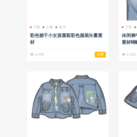
下装
儿童
设计
下装
彩色裙子小女孩童装彩色服装矢量素
休闲裤
材
素材蝴
免费
2.49K
3.38K