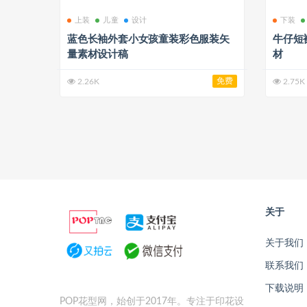
上装
儿童
设计
下装
蓝色长袖外套小女孩童装彩色服装矢
牛仔短
量素材设计稿
材
免费
2.26K
2.75K
关于
关于我们
联系我们
下载说明
POP花型网，始创于2017年。专注于印花设