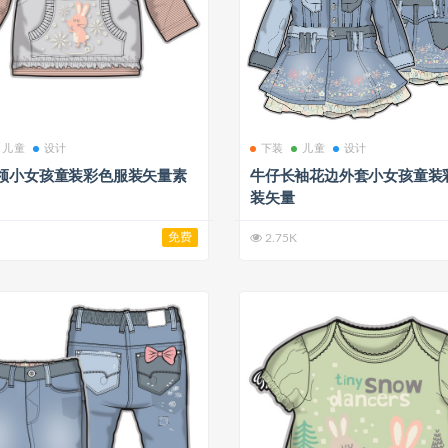
儿童
设计
下装
儿童
设计
领小女孩童装彩色服装矢量素
牛仔长袖花边外套小女孩童装
装矢量
免费
2.75K